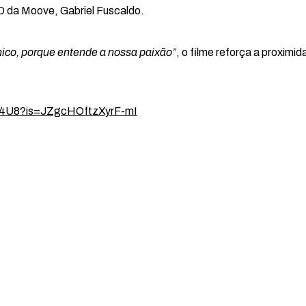
O da Moove, Gabriel Fuscaldo.
nico, porque entende a nossa paixão”
, o filme reforça a proxim
6P4U8?is=JZgcHOftzXyrF-mI