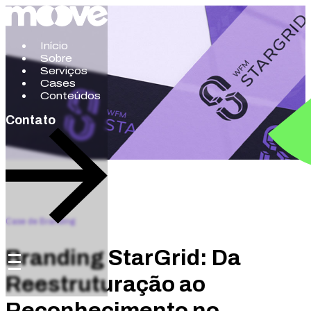
Início
Sobre
Serviços
Cases
Conteúdos
Contato
Case de Branding
Branding StarGrid: Da
Reestruturação ao
Reconhecimento no