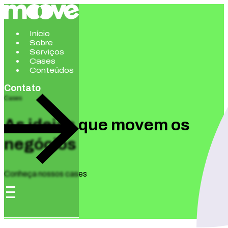
Início
Sobre
Serviços
Cases
Conteúdos
Contato
Cases
As ideias que movem os
negócios
Conheça nossos cases