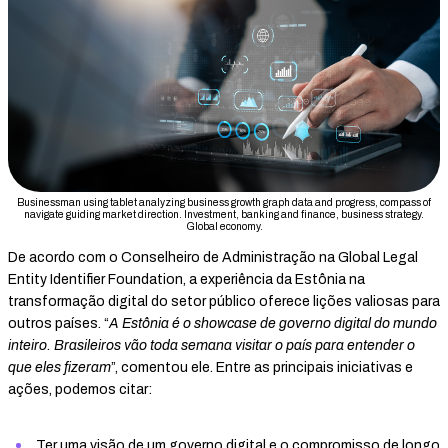
Businessman using tablet analyzing business growth graph data and progress, compass of
navigate guiding market direction. Investment, banking and finance, business strategy.
Global economy.
De acordo com o Conselheiro de Administração na Global Legal
Entity Identifier Foundation, a experiência da Estônia na
transformação digital do setor público oferece lições valiosas para
outros países. “
A Estônia é o showcase de governo digital do mundo
inteiro. Brasileiros vão toda semana visitar o país para entender o
que eles fizeram
”, comentou ele. Entre as principais iniciativas e
ações, podemos citar:
Ter uma visão de um governo digital e o compromisso de longo