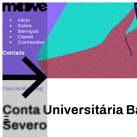
Início
Sobre
Serviços
Cases
Conteúdos
Contato
Case de Marketing
Conta Universitária Ba
Severo