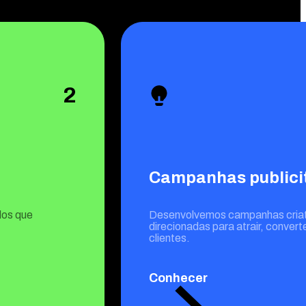
2
Campanhas publici
dos que
Desenvolvemos campanhas criat
direcionadas para atrair, converte
clientes.
Conhecer